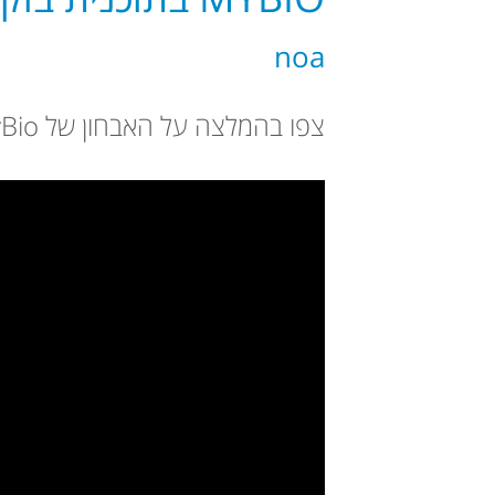
noa
צפו בהמלצה על האבחון של MyBio, עדות מאת צפנת כהן אשר ירדה במשקל בזכות האבחון