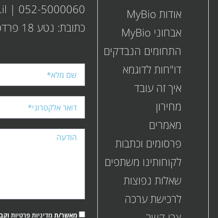
il
|
052-5000060
אודות MyBio
כתובת: נטע 18 פרדס חנה כרכור
אבחוני MyBio
התחומים הנבדקים
דו"חות לדוגמא
איך זה עובד
מחירון
מאמרים
פרסומים
וכתבות
לקוחותינו משתפים
שאלות נפוצות
לרכישת ערכה
צרו קשר
מאשר/ת
מדיניות פרטיות
וקבלת