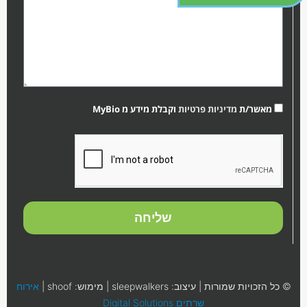
מאשר/ת
מדיניות פרטיות
וקבלת מידע מ MyBio
קובץ
מסוג
PDF
שליחה
© כל הזכויות שמורות | עיצוב: sleepwalkers | מימוש: shoof |
אירוח
שרתים Digital Solutions