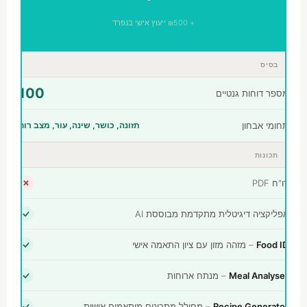
+ ₪500 ייעוץ אישי בנפרד
בסיס
100
מספר דוחות גנטיים
תחומי אבחון
תזונה, כושר, שינה, עור, מצב רוח
תכונות
דו"ח PDF
אפליקציה דיגיטלית מתקדמת מבוססת AI
Food ID
– מזהה מזון עם ציון התאמה אישי
Meal Analyser
– מנתח ארוחות
Recipe Generator
– מחולל מתכונים מותאמים אישית