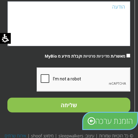
מאשר/ת
מדיניות פרטיות
וקבלת מידע מ MyBio
קובץ
מסוג
PDF
שליחה
הזמנת ערכה
© כל הזכויות שמורות | עיצוב: sleepwalkers | מימוש: shoof |
אירוח שרתים